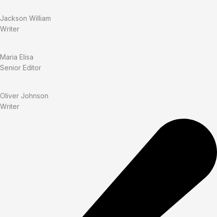
Jackson William
Writer
Maria Elisa
Senior Editor
Oliver Johnson
Writer