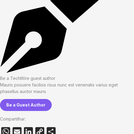
Be a TechWire guest author
Mauris posuere facilisis risus nunc est venenatis varius eget
phasellus auctor mauris
Be a Guest Author
Compartilhar:
W
E
L
C
S