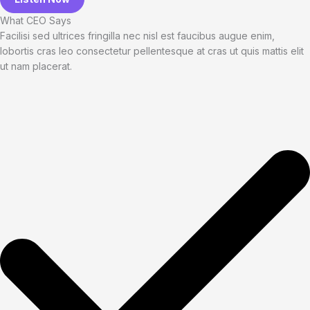
What CEO Says​
Facilisi sed ultrices fringilla nec nisl est faucibus augue enim,
lobortis cras leo consectetur pellentesque at cras ut quis mattis elit
ut nam placerat.