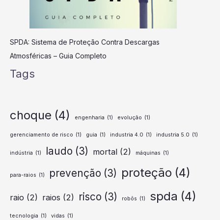
SPDA: Sistema de Proteção Contra Descargas
Atmosféricas – Guia Completo
Tags
choque
(4)
engenharia
(1)
evolução
(1)
gerenciamento de risco
(1)
guia
(1)
industria 4.0
(1)
industria 5.0
(1)
laudo
(3)
mortal
(2)
indústria
(1)
máquinas
(1)
proteção
(4)
prevenção
(3)
para-raios
(1)
spda
(4)
risco
(3)
raio
(2)
raios
(2)
robôs
(1)
tecnologia
(1)
vidas
(1)