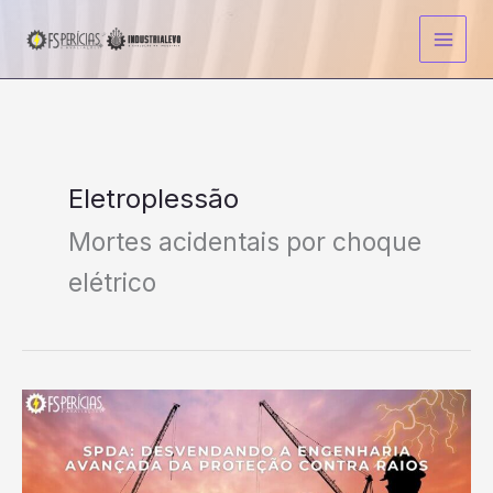
Ir
para
o
conteúdo
Eletroplessão
Mortes acidentais por choque
elétrico
SPDA:
Desvendando
a
Engenharia