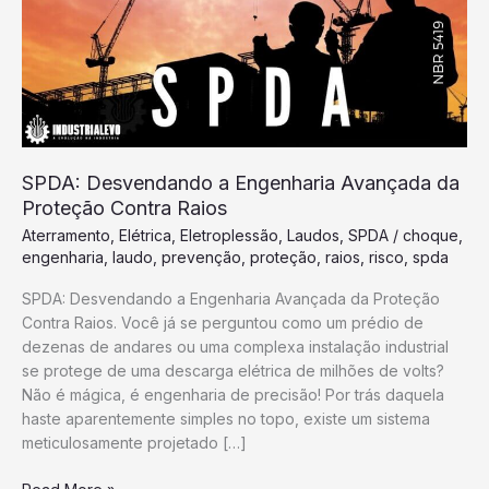
Avançada
da
Proteção
Contra
Raios
SPDA: Desvendando a Engenharia Avançada da
Proteção Contra Raios
Aterramento
,
Elétrica
,
Eletroplessão
,
Laudos
,
SPDA
/
choque
,
engenharia
,
laudo
,
prevenção
,
proteção
,
raios
,
risco
,
spda
SPDA: Desvendando a Engenharia Avançada da Proteção
Contra Raios. Você já se perguntou como um prédio de
dezenas de andares ou uma complexa instalação industrial
se protege de uma descarga elétrica de milhões de volts?
Não é mágica, é engenharia de precisão! Por trás daquela
haste aparentemente simples no topo, existe um sistema
meticulosamente projetado […]